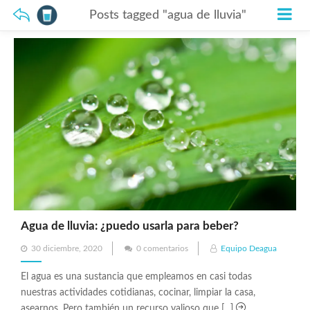
Posts tagged "agua de lluvia"
Agua de lluvia: ¿puedo usarla para beber?
Posted
30 diciembre, 2020
0 comentarios
Equipo Deagua
on
El agua es una sustancia que empleamos en casi todas
nuestras actividades cotidianas, cocinar, limpiar la casa,
asearnos. Pero también un recurso valioso que [...]